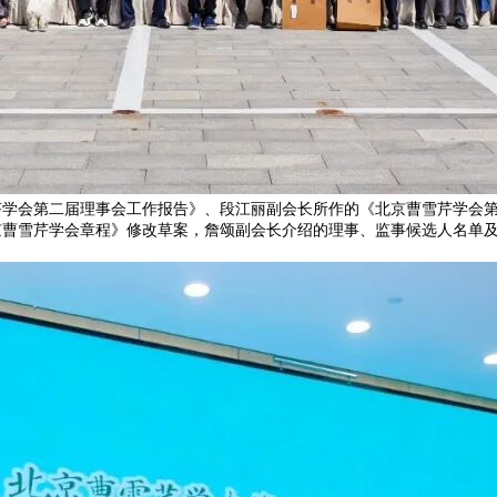
芹学会第二届理事会工作报告》、段江丽副会长所作的《北京曹雪芹学会
京曹雪芹学会章程》修改草案，詹颂副会长介绍的理事、监事候选人名单