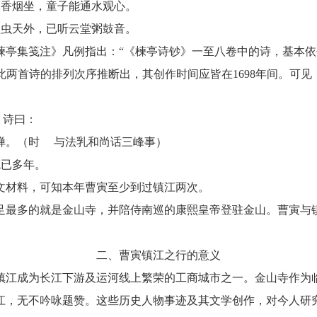
嗅香烟坐，童子能通水观心。
眼虫天外，已听云堂粥鼓音。
楝亭集笺注》凡例指出：
“《楝亭诗钞》一至八卷中的诗，基本
由此两首诗的排列次序推断出，其创作时间应皆在1698年间。
》诗曰：
禅。（时 与法乳和尚话三峰事）
笔已多年。
上文材料，可知本年曹寅至少到过镇江两次。
足最多的就是金山寺，并陪侍南巡的康熙皇帝登驻金山。曹寅与
二、曹寅镇江之行的意义
镇江成为长江下游及运河线上繁荣的工商城市之一。金山寺作为
江，无不吟咏题赞。这些历史人物事迹及其文学创作，对今人研