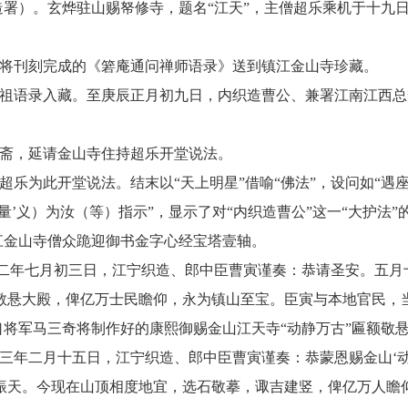
署）。玄烨驻山赐帑修寺，题名“江天”，主僧超乐乘机于十九
官员将刊刻完成的《箬庵通问禅师语录》送到镇江金山寺珍藏。
祖语录入藏。至庚辰正月初九日，内织造曹公、兼署江南江西总
斋，延请金山寺住持超乐开堂说法。
超乐为此开堂说法。结末以
“天上明星”借喻“佛法”，设问如“
’义）为汝（等）指示”，显示了对“内织造曹公”这一“大护法”的
镇江金山寺僧众跪迎御书金字心经宝塔壹轴。
十二年七月初三日，江宁织造、郎中臣曹寅谨奏：恭请圣安。五月
悬大殿，俾亿万士民瞻仰，永为镇山至宝。臣寅与本地官民，当经
口将军马三奇将制作好的康熙御赐金山江天寺
“动静万古”匾额敬
十三年二月十五日，江宁织造、郎中臣曹寅谨奏：恭蒙恩赐金山‘
振天。今现在山顶相度地宜，选石敬摹，诹吉建竖，俾亿万人瞻