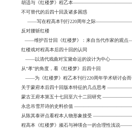
胡适与《红楼梦》程乙本
————————————
不可替代的后四十回及诸多困惑
——
写在程高本刊行
220周年之际——————
反对腰斩红楼
——维护百廿回《红楼梦》：来自当代作家的观点—
红楼戏对程高本后四十回的认同
——以清代戏曲对宝黛命运的设计为中心—————
从
“孝”的角度，看《红楼梦》后四十回
——
为《红楼梦》程乙本刊行
220周年学术研讨会
关于蒙府本后四十回版本特征的几点思考
—————
蒙古王府本第五十七回至六十二回研究
——————
永忠吊雪芹诗的史料价值
————————————
从陈其泰评点看程本人物形象接受
————————
程高本《红楼梦》顽石与神瑛合一的合理性浅说
——