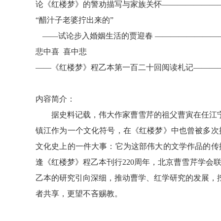
论《红楼梦》的警劝描写与家族关怀
———————
“醋汁子老婆拧出来的”
——
试论步入婚姻生活的贾迎春
————————
悲中喜
喜中悲
——《红楼梦》程乙本第一百二十回阅读札记———
内容简介：
据史料记载，伟大作家曹雪芹的祖父曹寅在任江
镇江作为一个文化符号，在《红楼梦》中也曾被多次
文化史上的一件大事：它为这部伟大的文学作品的传播
逢《红楼梦》程乙本刊行220周年，北京曹雪芹学会
乙本的研究引向深细，推动曹学、红学研究的发展，
者共享，更望不吝赐教。