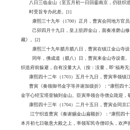
八日三临金山（至五月初一日回銮南京，仍驻织造
时受旨专办此差。[1]
康熙三十九年（1700）正月，曹寅会同地方
己卯四月十九日，皇上驻跸金山，面奏准磬山修
藏》。[2]
康熙三十九年腊月腊八日，曹寅在镇江金山寺设
同年，佛成道（腊八）日，曹寅来金山寺设斋。
织造府前躲避，自有没量大人（按：没量，即‘福寿无量
康熙四十二年（1703）五月十九日，曹寅率领
曹寅《奏领御书金字等并谢加级折》：
“康熙四
金字心经宝塔壹轴到金山。臣寅率领合寺僧众跪迎，敬
康熙四十三年（1704
）二月十五日，曹寅会同京
江宁织造曹寅《奏谢赐金山扁额折》：
“康熙四
本月初七日敬悬大殿之上，率领军民寺僧叩头，欢声