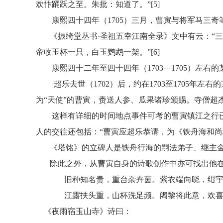
欢忭踊跃之至。朱批：知道了。”[5]
康熙四十四年（1705）三月，曹寅与将军马三
《振绮堂丛书
·圣祖五幸江南全录》文中有云：“
帝收玉杯一只，白玉鹦鹉一架。”[6]
康熙四十二年至四十四年（1703—1705）左
超乐去世（
1702）后，约在1703至1705
为“天使”的曹寅，赉送人参、瓜果诸珍颁赐。寺僧超杰
这样有详细的时间地点事件可考的曹寅镇江之行
人的交往还包括：
“曹寅应超乐恭请，为《铁舟海和尚
《塔铭》的立碑人是铁舟行海的嗣法弟子、继主
除此之外，从曹寅自身的诗歌创作中亦可找出他
旧种知名贵，重台杂卉茵。紫衣端向晓，绀
江露扶头重，山杯洗足频。阇黎将此意，欢
《夜雨宿玉山寺》诗曰：