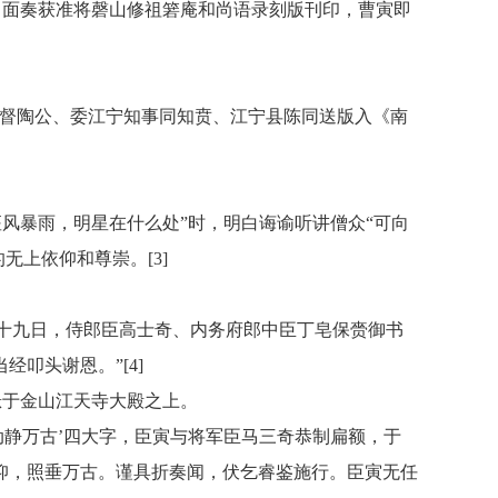
日面奏获准将磬山修祖箬庵和尚语录刻版刊印，曹寅即
督陶公、委江宁知事同知贲、江宁县陈同送版入《南
遇座风暴雨，明星在什么处”时，明白诲谕听讲僧众“可向
无上依仰和尊崇。[3]
十九日，侍郎臣高士奇、内务府郎中臣丁皂保赍御书
叩头谢恩。”[4]
悬于金山江天寺大殿之上。
动静万古’四大字，臣寅与将军臣马三奇恭制扁额，于
仰，照垂万古。谨具折奏闻，伏乞睿鉴施行。臣寅无任