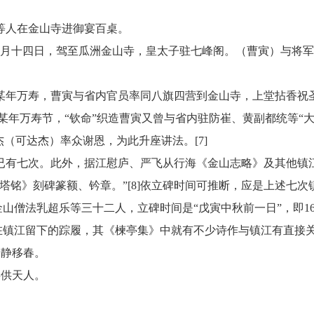
奇等人在金山寺进御宴百桌。
三月十四日，驾至瓜洲金山寺，皇太子驻七峰阁。（曹寅）与将
右的某年万寿，曹寅与省内官员率同八旗四营到金山寺，上堂拈香祝
年左右的某年万寿节，“钦命”织造曹寅又曾与省内驻防崔、黄副都统
（可达杰）率众谢恩，为此升座讲法。[7]
已有七次。此外，据江慰庐、严飞从行海《金山志略》及其他镇
塔铭》刻碑篆额、钤章。”[8]依立碑时间可推断，应是上述七次
金山僧法乳超乐等三十二人，立碑时间是
“戊寅中秋前一日”，即16
在镇江留下的踪履，其《楝亭集》中就有不少诗作与镇江有直接
宇静移春。
喜供天人。