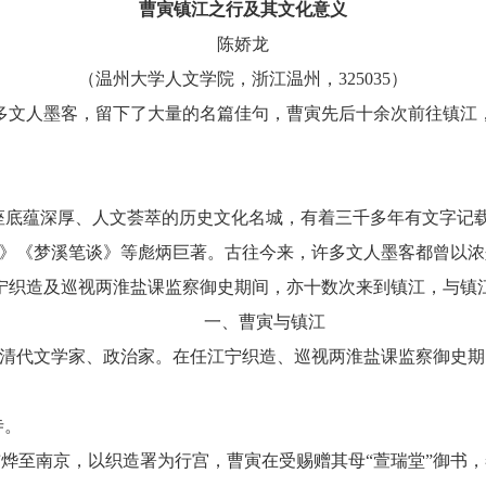
曹寅镇江之行及其文化意义
陈娇龙
（温州大学人文学院，浙江温州，325035）
多文人墨客，留下了大量的名篇佳句，曹寅先后十余次前往镇江
州”，这座底蕴深厚、人文荟萃的历史文化名城，有着三千多年有文字
选》《梦溪笔谈》等彪炳巨著。古往今来，许多文人墨客都曾以
宁织造及巡视两淮盐课监察御史期间，亦十数次来到镇江，与镇
一、曹寅与镇江
楝亭，清代文学家、政治家。在任江宁织造、巡视两淮盐课监察御
寺。
玄烨至南京，以织造署为行宫，曹寅在受赐赠其母
“萱瑞堂”御书