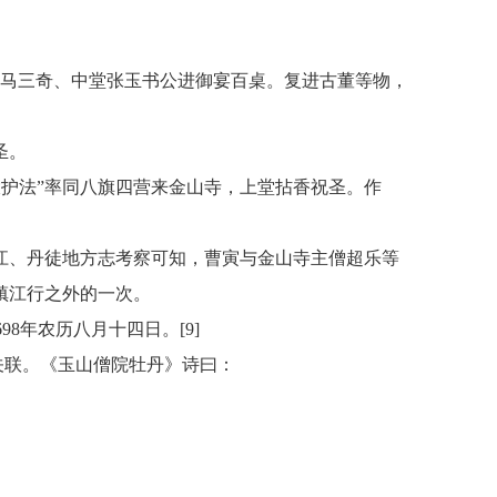
军马三奇、中堂张玉书公进御宴百桌。复进古董等物，
圣。
等“大护法”率同八旗四营来金山寺，上堂拈香祝圣。作
江、丹徒地方志考察可知，曹寅与金山寺主僧超乐等
镇江行之外的一次。
98年农历八月十四日。[9]
关联。《玉山僧院牡丹》诗曰：