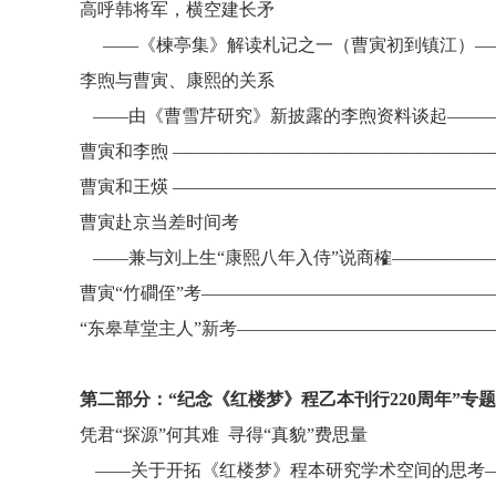
高呼韩将军，横空建长矛
——《楝亭集》解读札记之一（曹寅初到镇江）—
李煦与曹寅、康熙的关系
——由《曹雪芹研究》新披露的李煦资料谈起———
曹寅和李煦
——————————————————
曹寅和王煐
——————————————————
曹寅赴京当差时间考
——
兼与刘上生
“康熙八年入侍”说商榷—————
曹寅
“竹磵侄”考————————————————
“东皋草堂主人”新考——————————————
第二部分：
“纪念《红楼梦》程乙本刊行
220
周年”专
凭君
“探源”何其难
寻得
“真貌”费思量
——关于开拓《红楼梦》程本研究学术空间的思考