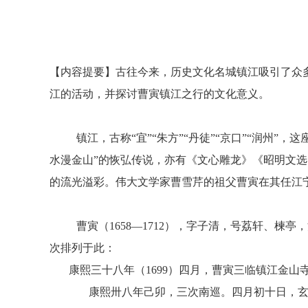
【内容提要】古往今来，历史文化名城镇江吸引了众
江的活动，并探讨曹寅镇江之行的文化意义。
镇江，古称
“宜”“朱方”“丹徒”“京口”“润
水漫金山”的恢弘传说，亦有《文心雕龙》《昭明文
的流光溢彩。伟大文学家曹雪芹的祖父曹寅在其任江
曹寅（1658—1712），字子清，号荔轩、
次排列于此：
康熙三十八年（1699）四月，曹寅三临镇江金山
康熙卅八年己卯，三次南巡。四月初十日，