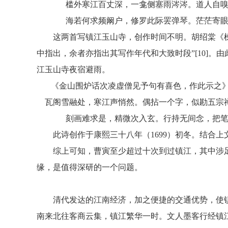
槛外寒江百丈深，一龛侧塞雨涔涔。道人自
海若何求频阚户，修罗此际罢弹琴。茫茫寄
这两首写镇江玉山寺，创作时间不明。胡绍棠《
中指出，余者亦指出其写作年代和大致时段”[10]。
江玉山寺夜宿避雨。
《金山围炉话次凌虚僧见予句有喜色，作此示之
瓦阁雪融处，寒江声悄然。偶拈一个字，似勘五宗
刻画难求是，精微次入玄。行持无间念，把
此诗创作于康熙三十八年（1699）初冬。结合
综上可知，曹寅至少超过十次到过镇江，其中涉
缘，是值得深研的一个问题。
清代发达的江南经济，加之便捷的交通优势，使
南来北往客商云集，镇江繁华一时。文人墨客行经镇