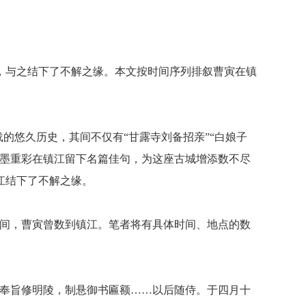
，与之结下了不解之缘。本文按时间序列排叙曹寅在镇
记载的悠久历史，其间不仅有“甘露寺刘备招亲”“白娘子
浓墨重彩在镇江留下名篇佳句，为这座古城增添数不尽
江结下了不解之缘。
史期间，曹寅曾数到镇江。笔者将有具体时间、地点的数
，奉旨修明陵，制悬御书匾额……以后随侍。于四月十