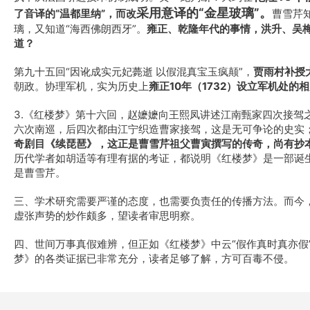
采用意译的“金星玻璃”。
了音译的“温都里纳”，而改
曹雪芹
璃，又知道“海西佛朗西牙”。
雍正、乾隆年代的事情，洪升、吴
道？
第九十五回“因讹成实元妃薨逝 以假混真宝玉疯颠”，
贾雨村补授
朝政。协理军机，实为历史上
雍正10年（1732）设立军机处的
3.《红楼梦》第十六回，赵嬷嬷向王熙凤讲述江南甄家四次接驾
六次南巡，后四次都由江宁织造曹家接驾，这是无可争论的史实
奇剧目《续琵琶》，这正是曹雪芹祖父曹寅撰写的传奇，
尚有抄
历代学者如胡适等有理有据的考证，都说明《红楼梦》是一部诞
是曹雪芹。
三、学术研究需要严谨的态度，也需要负责任的传播方法。而今
虚张声势的炒作颇多，望读者审思明察。
四、世间万事真假难辨，但正如《红楼梦》中云“假作真时真亦假
梦》的各类证据已非常充分，读者足够了解，方可百毒不侵。