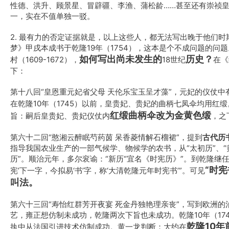
性德、洪升、顾景星、冒辟疆、李渔、蒲松龄……甚至还有崇祯
一，实在不值单独一驳。
2. 最有力的否定证据就是，以上这些人，都无法写出晚于他们
梦》甲戌本成书于乾隆19年
（1754）
，这本是个不成问题的问题
如何写出尚未发生的
历史？
村（1609-1672），
18世纪
在《
下：
第十八回“皇恩重元妃省父母 天伦乐宝玉呈才藻”，元妃的仪仗中
在乾隆10年（1745）以前，皇贵妃、贵妃的曲柄七凤伞均用红缎
红缎曲柄
伞
改为金黄色缎
旨：
嗣后皇贵妃、贵妃仪仗内
，之
第六十二回
“憨湘云醉眠芍药茵 呆香菱情解石榴裙”，提到
古代历
指导我国农业生产的一部气候学、物候学的农书，从“太初历”、“
历”。顺治元年，多尔衮谕：“新历“宜名《时宪历》”。到乾隆继任
“时
宪’下一字，今拟易‘书’字，称‘大清乾隆元年时宪书’”。可见
叫法。
第六十三回“寿怡红群芳开夜宴 死金丹独艳理亲丧”，写到欧洲
艺，雍正想仿制未成功，乾隆两次下旨也未成功。乾隆10年（17
乾隆10年
执中从法国引进技术仿制成功。黄一龙判断：大约在