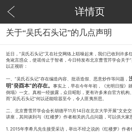
详情页
关于“吴氏石头记”的几点声明
近日，“吴氏石头记”又在社交网络上聒噪起来，我们已收到许多
免讹言惑众，使谣传止于智者，今日特发布北京曹雪芹学会关于“
以正视听：
一、“吴氏石头记”存在编造内容、批语造假、恶意炒作等问题，
明“癸酉本”的存在。
事实上，早在今年年初，《光明日报》就
倒塌》一文。真相一经披露，众目昭彰，更有许多来自官方机构
而“吴氏石头记”何以还能喧嚣至今，令人匪夷所思。
二、北京曹雪芹学会会长胡德平11月14日在北京大学开展“文史
讲座，其间谈到与《红楼梦》作者相关的几点问题，可以供大家
1. 2015年李希凡先生接受采访，举出不经之说的《红楼梦》作