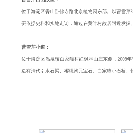
位于海淀区香山卧佛寺路北京植物园东部。以曹雪芹
要依据史料和实地走访，通过在黄叶村故居附近发掘
曹雪芹小道：
位于海淀区温泉镇白家疃村红枫林山庄东侧，2008
途有清代引水石渠、樱桃沟元宝石、白家疃小石桥、