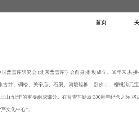
首页
中国曹雪芹研究会
(
北京曹雪芹学会前身
)
推动成立。
30
年来
,
共接
旗古井、碉楼、关帝庙、石渠、河墙烟柳、卧佛寺、樱桃沟元宝
“三山五园”的重要组成部分。在曹雪芹诞辰
300
周年纪念之际
,
将
雪芹文化中心”。