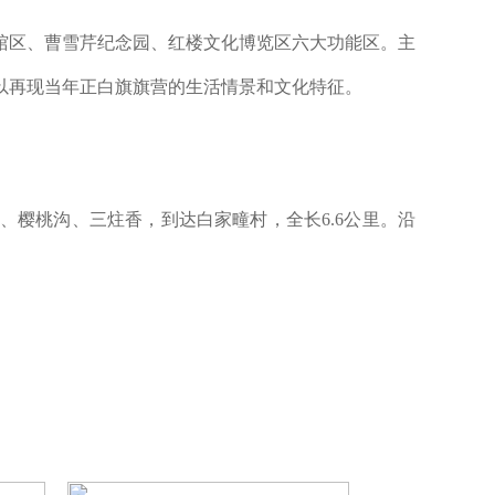
馆区、曹雪芹纪念园、红楼文化博览区六大功能区。主
以再现当年正白旗旗营的生活情景和文化特征。
、樱桃沟、三炷香，到达白家疃村，全长6.6公里。沿