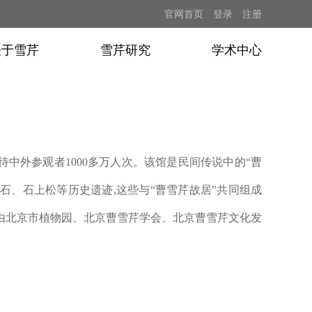
官网首页
登录
注册
关于雪芹
雪芹研究
学术中心
待中外参观者
1000
多万人次。该馆是民间传说中的“曹
石、石上松等历史遗迹
,
这些与“曹雪芹故居”共同组成
由北京市植物园、北京曹雪芹学会、北京曹雪芹文化发