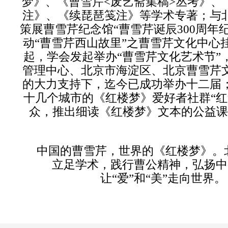
梦》、《曹雪芹
<
废艺斋集稿
>
丛考》、
注》、《续琵琶笺注》等学术专著；与
策展曹雪芹纪念馆
“
曹雪芹诞辰
300
周年
动
“
曹雪芹西山故里
”
之曹雪芹文化中心
起，学会发起举办
“
曹雪芹文化艺术节
”
管理中心、北京市海淀区、北京曹雪芹
的大力支持下，迄今已成功举办十二届
十几个城市的《红楼梦》爱好者社群
“
红
众，推出细读《红楼梦》文本的公益课
中国的曹雪芹，世界的《红楼梦》。
立足学术，践行曹公精神，弘扬中
让
“
爱
”
和
“
美
”
走向世界。