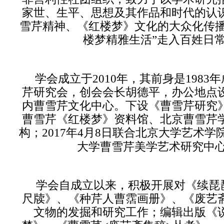
家世、生平、思想及其作品和时代的认
雪芹精神、《红楼梦》文化的大众化传
楼梦精雅生活
”
走入百姓日
学会成立于
201
0
年，其前身是
1983
年
芹研究会，创会会长胡德平，办公地点
内曹雪芹文化中心。下设《曹雪芹研究
曹雪芹《红楼梦》资料馆、北京曹雪芹
构；
2017
年
4
月
8
日联合北京大学艺术学
大学曹雪芹美学艺术研究中
学会自
成立以来，积极开展对
《续琵
尺牍》、《种芹人曹霑画册》、《废艺
文物的发掘和研究工作；编辑出版《