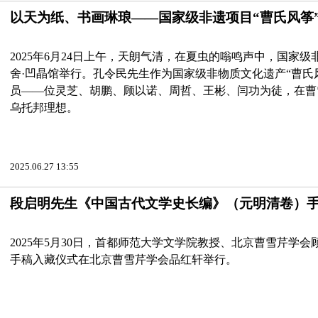
以天为纸、书画琳琅——国家级非遗项目“曹氏风筝
2025年6月24日上午，天朗气清，在夏虫的嗡鸣声中，国家
舍·凹晶馆举行。孔令民先生作为国家级非物质文化遗产“曹氏
员——位灵芝、胡鹏、顾以诺、周哲、王彬、闫功为徒，在曹
乌托邦理想。
2025.06.27 13:55
段启明先生《中国古代文学史长编》（元明清卷）
2025年5月30日，首都师范大学文学院教授、北京曹雪芹学
手稿入藏仪式在北京曹雪芹学会品红轩举行。