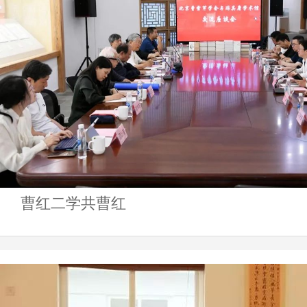
曹红二学共曹红